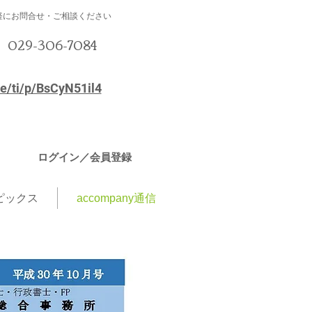
軽にお問合せ・ご相談ください
029-306-7084
☏
me/ti/p/BsCyN51il4
ログイン／会員登録
ピックス
accompany通信