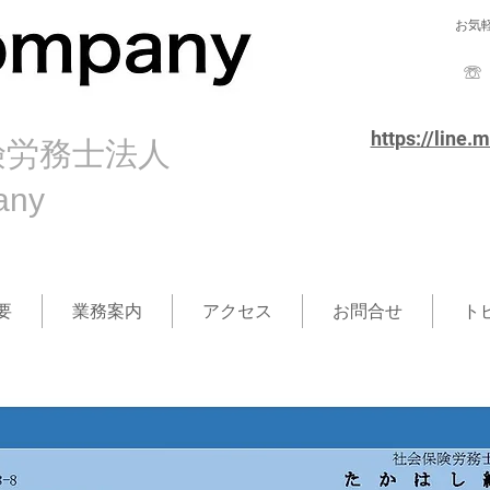
お気
https://line.
険労務士法人
pany
要
業務案内
アクセス
お問合せ
ト