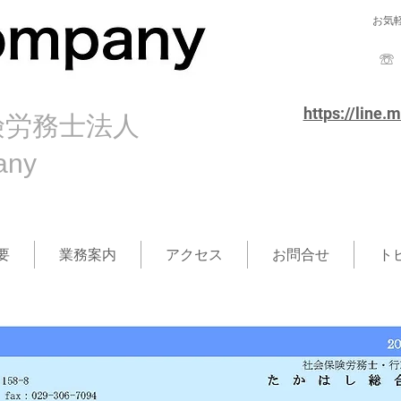
お気
https://line.
険労務士法人
pany
要
業務案内
アクセス
お問合せ
ト