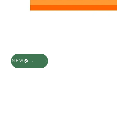
NEW🏠HP