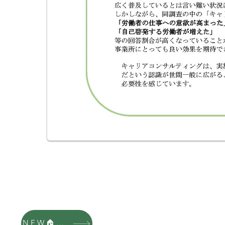
NEW🏠HP