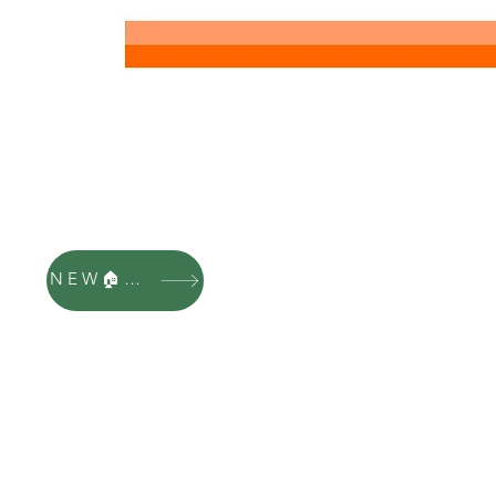
NEW🏠HP