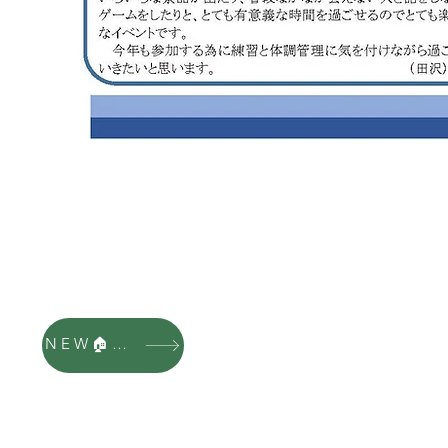
NEW🏠HP